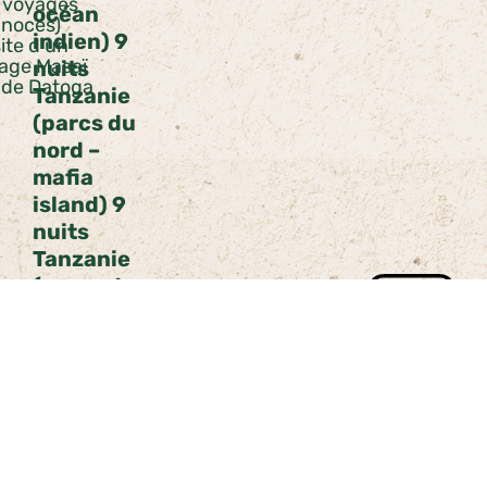
 voyages
océan
 noces)
indien) 9
ite d’un
lage Masaï
nuits
 de Datoga
Tanzanie
(parcs du
nord –
mafia
island) 9
nuits
Tanzanie
(parcs du
nord –
rencontres
tribus) 10
nuits
Tanzanie
(parcs du
Nord –