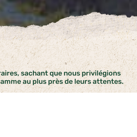
raires, sachant que nous privilégions
ramme au plus près de leurs attentes.
de nos safaris privés et illimités (par
tés nous entendons des safaris au