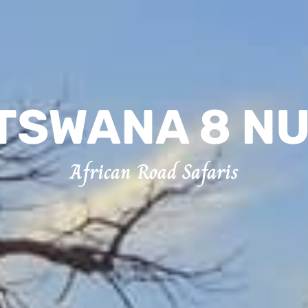
TSWANA 8 NU
African Road Safaris