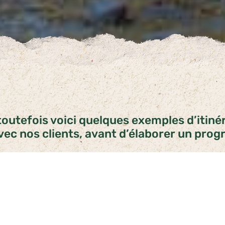
toutefois voici quelques exemples d’itiné
ec nos clients, avant d’élaborer un prog
ACTIVITÉS
En complément 
safaris illimi