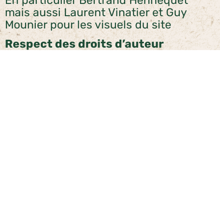
mais aussi Laurent Vinatier et Guy
Mounier pour les visuels du site
Respect des droits d’auteur
©copyright 2019 African Road Safaris
®. Tous droits réservés. L’usage ou la
reproduction partielle même des
textes, photos ou graphismes publiés
sur ce site sont interdits sans l’accord
d’African Road Safaris ®©. Toute
tentative donnera lieu à des
poursuites.