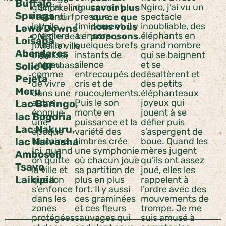
Buffalo
que j’ai
doucement,
Ngiro, j’ai vu un
Snorkeling
savoir plus
Springs
ressenti
presque
spectacle
Kite surf
sur ce que
les
timidement, il y
inoubliable, des
Voile
nous vous
Lewa Downs
premiers
a encore
éléphants en
Visite de la
proposons.
Loisaba
jours en
quelques brefs
grand nombre
vieille ville
Aberdares
brousse,
instants de
qui se baignent
de
un peu
silence
et se
Mombasa
Solio Ol
comme
entrecoupés de
désaltèrent et
Pejeta
de vivre
cris et de
des petits
Meru
dans une
roucoulements.
éléphanteaux
autre
Puis le son
joyeux qui
Lac Baringo,
époque,
monte en
jouent à se
lac Bogoria
une
puissance et la
défier puis
Lac Nakuru,
époque
variété des
s’aspergent de
lac Naivasha
lointaine.
timbres crée
boue. Quand les
Ici, quand
une symphonie
mères jugent
Amboseli
on quitte
où chacun joue
qu’ils ont assez
Tsavo
la ville et
sa partition de
joué, elles les
Laikipia
que l’on
plus en plus
rappelent à
s’enfonce
fort. Il y aussi
l’ordre avec des
dans les
ces graminées
mouvements de
zones
et ces fleurs
trompe. Je me
protégées
sauvages qui
suis amusé à