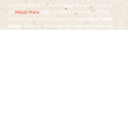
type Cessna (4, 6, 8 ou 12 places) pour la réserve
de
Masaï Mara
. Départ à 09h05, arrivée à 11h00.
Accueil sur la piste et transfert au
Cottars’ 1920
Camp
. Safari en 4×4 « ouvert » après le déjeuner.
JOURS 6 & 7. MASAÏ MARA
Deux journées dans cette superbe réserve.
Safaris en 4×4 « ouvert » matin et soir.
Hébergement au
Cottars’ 1920 Camp.
Activités en options
:
Vol en montgolfière suivi d’un brunch dans
la savane (USD 480 par personne)
Safari à pied dans la réserve avec un ranger.
Safari à cheval