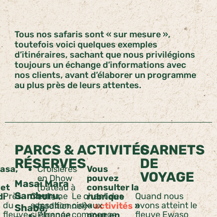
Tous nos safaris sont « sur mesure »,
toutefois voici quelques exemples
d’itinéraires, sachant que nous privilégions
toujours un échange d’informations avec
nos clients, avant d’élaborer un programme
au plus près de leurs attentes.
PARCS &
ACTIVITÉS
CARNETS
RÉSERVES
DE
asa,
Croisières
Vous
VOYAGE
en Dhow
pouvez
Masaï Mara
et
(bateau à
consulter la
Samburu,
Près
C’est une
Le chant des
Quand nous
di
voile
rubrique
du
sensation
oiseaux
avons atteint le
traditionnel)
«
activités
»
Shaba,
fleuve.
si étrange
commence
fleuve Ewaso
Plongée
pour en