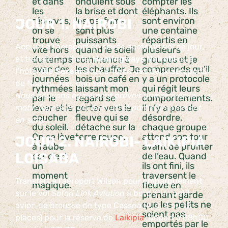
et dans
ondulent sous
compter les
les
la brise et dont
éléphants. Ils
réserves,
les parfums
sont environ
JOUR 1. NAIROBI
on se
sont plus
une centaine
trouve
puissants
répartis en
Accueil à l’aéroport en soirée après un vol de jour,
vite hors
quand le soleil
plusieurs
et transfert à l’hôtel
du temps
commence à
Hemingways Nairobi
groupes et je
ou à
avec des
les chauffer. Je
comprends qu’il
l’hôtel
Ole Sereni
situé à 10mn des deux aéroports
journées
bois un café en
y a un protocole
de Nairobi. Très bon service.
rythmées
laissant mon
qui régit leurs
Nous pouvons également prévoir une arrivée le
par le
regard se
comportements.
lever et le
porter vers le
Il n’y a pas de
matin (après un vol de nuit) et partir directement
coucher
fleuve qui se
désordre,
en safari.
du soleil.
détache sur la
chaque groupe
On se lève
terre rouge.
attend son tour
JOUR 2. NAIROBI- LAIKIPIA
à l’aube
avant de profiter
LOISABA
car c’est
de l’eau. Quand
un
ils ont fini, ils
moment
traversent le
Transfert à l’aéroport Wilson pour embarquement
magique.
fleuve en
sur le vol
Safari Link Aviation
à bord d’un petit
prenant garde
que les petits ne
avion de brousse de type Cessna (4, 6, 8 ou 12
soient pas
places) pour la réserve de
Laikipia
. Départ à 08h00,
emportés par le