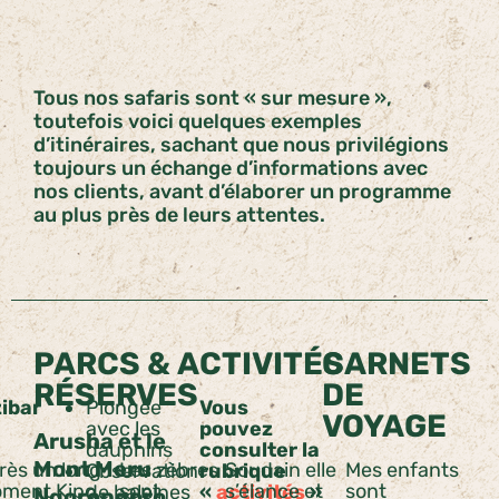
Tous nos safaris sont « sur mesure »,
toutefois voici quelques exemples
d’itinéraires, sachant que nous privilégions
toujours un échange d’informations avec
nos clients, avant d’élaborer un programme
au plus près de leurs attentes.
PARCS &
ACTIVITÉS
CARNETS
RÉSERVES
DE
ibar
Plongée
Vous
VOYAGE
avec les
pouvez
Arusha et le
dauphins
consulter la
Mont Meru
rès un long
Les zèbres
Soudain elle
Mes enfants
Observation
rubrique
ment Kipo
sont
s’élance et
sont
de baleines
«
activités
»
Ngorongoro