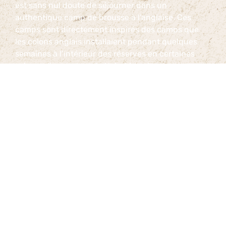
est sans nul doute de séjourner dans un
authentique camp de brousse à l’anglaise. Ces
camps sont directement inspirés des camps que
les colons anglais installaient pendant quelques
semaines à l’intérieur des réserves en certaines
saisons. Ils venaient de Nairobi ou de
Johannesburg avec leur personnel, leurs tentes et
leur vaisselle, leurs cuisiniers et leur art de vivre si
typiquement britannique. Ces camps confortables
sont installés de
façon provisoire
sur des
emplacements réservés et exclusifs dont nous
avons la concession
à l’intérieur
des prestigieuses
réserves d’Afrique de l’Est et d’Afrique Australe.
Nous limitons l’hébergement dans nos camps à 9
tentes au maximum afin que vous puissiez
savourer en toute tranquillité le spectacle unique
de la brousse, les déplacements de la faune, les
murmures et les odeurs de la savane. Les grandes
tentes sont équipées de lits confortables, chacune