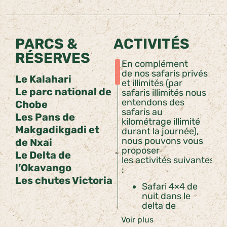
PARCS &
ACTIVITÉS
RÉSERVES
En complément
de nos safaris privés
Le Kalahari
et illimités (par
Le parc national de
safaris illimités nous
entendons des
Chobe
safaris au
Les Pans de
kilométrage illimité
Makgadikgadi et
durant la journée),
nous pouvons vous
de Nxai
proposer
Le Delta de
les activités suivantes
l’Okavango
:
Les chutes Victoria
Safari 4×4 de
nuit dans le
delta de
l’Okavango
Voir plus
Nuits à la belle