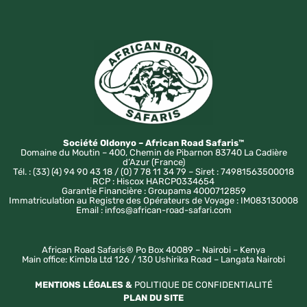
Société Oldonyo – African Road Safaris™
Domaine du Moutin – 400, Chemin de Pibarnon 83740 La Cadière
d’Azur (France)
Tél. : (33) (4) 94 90 43 18 / (0) 7 78 11 34 79 – Siret : 74981563500018
RCP : Hiscox HARCP0334654
Garantie Financière : Groupama 4000712859
Immatriculation au Registre des Opérateurs de Voyage : IM083130008
Email : infos@african-road-safari.com
African Road Safaris® Po Box 40089 – Nairobi – Kenya
Main office: Kimbla Ltd 126 / 130 Ushirika Road – Langata Nairobi
MENTIONS LÉGALES &
POLITIQUE DE CONFIDENTIALITÉ
PLAN DU SITE