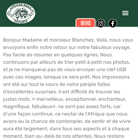
Yves Michel DUSANTER
a écrit ce commentaire.
Dates du voyage :
du 12/01/2019 au 29/01/2019
Bonjour Madame et monsieur Blanchez, Voilà, nous vous
envoyons enfin notre retour sur notre fabuleux voyage.
Pas facile de résumer en quelques lignes. Nous
continuons par ailleurs de trier petit à petit nos photos,
et je ne manquerai pas de vous envoyer une clef USB
avec ces images, lorsque ce sera prêt. Nos impressions
ont été sur tout le cours de notre périple faites
d’excellentes surprises. Il est difficile de trouver les
justes mots, « merveilleux, exceptionnel, enchanteur,
magnifique, fabuleux», ne sont pas assez forts, car
d’une façon continue, ce nectar de l’Afrique que nous
avons eu la chance de contempler, de sentir et de vivre
aura été largement, dans tous ses aspects et à chaque
moment, bien au-delà de nos attentes. Nous restons