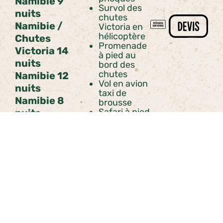
Namibie 9
Survol des
nuits
chutes
Namibie /
Victoria en
hélicoptère
Chutes
Promenade
Victoria 14
à pied au
nuits
bord des
chutes
Namibie 12
Vol en avion
nuits
taxi de
Namibie 8
brousse
Safari à pied
nuits
Petit
déjeuner,
déjeuner ou
diner privés
dans la
savane
(parfait pour
un voyage
de noces)
Sand
boarding