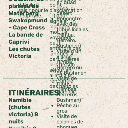
en quad
difficile à
point
plateau de
dans le
saisir pour le
d’exclamation
Waterberg
désert
néophyte.
( !) pour
Rencontre
Swakopmund
signaler un
avec des
clic dans un
– Cape Cross
tribus locales
mot. Le
La bande de
(Himba,
voyageur
Herrero,
Caprivi
peut
Bushmen)
entendre ces
Les chutes
Visite d’un
langues si
Victoria
village
particulières
Himba,
lors de son
Herrero ou
séjour en
de Bushmen
allant à la
Visite de
rencontre
tribus
des peuples
(Himbas,
ITINÉRAIRES
de Namibie.
Herreros,
Namibie
Bushmen)
Pêche au
(chutes
gros
victoria) 8
Visite de
nuits
colonies de
phoques