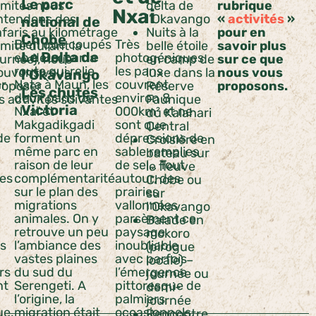
Le parc
limités nous
delta de
rubrique
Nxai
ntendons des
l’Okavango
«
activités
»
national de
afaris au kilométrage
Nuits à la
pour en
Chobe
Bien que coupés
Très
limité durant la
belle étoile
savoir plus
Le Delta de
en deux par la
photogéniques
ournée), nous
en camp de
sur ce que
route qui relie
les pans
ouvons vous
luxe dans la
nous vous
l’Okavango
ar
Nata à Maun, les
couvrent
roposer
Réserve
proposons.
Les chutes
deux pans de
environ 8
s activités suivantes
Faunique
Victoria
Nxaï et
000km² et ne
du Kalahari
Makgadikgadi
sont que
Central
de
forment un
dépressions de
Croisière en
même parc en
sable remplies
bateau sur
raison de leur
de sel… Tout
le fleuve
ges
complémentarité
autour, des
Chobe ou
sur le plan des
prairies
sur
migrations
vallonnées
l’Okavango
animales. On y
parsèment ce
Balade en
retrouve un peu
paysage
mokoro
es
l’ambiance des
inoubliable
(pirogue
vastes plaines
avec parfois
locale) –
rs
du sud du
l’émergence
journée ou
nt
Serengeti. A
pittoresque de
demi-
l’origine, la
palmiers
journée
ue.
migration était
occasionnels,
Rencontre