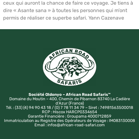
ceux qui auront la chance de faire ce voyage. Je tiens à
dire « Asante sana » à toutes les personnes qui m’ont
permis de réaliser ce superbe safari. Yann Cazenave
Société Oldonyo – African Road Safaris™
Domaine du Moutin – 400, Chemin de Pibarnon 83740 La Cadière
d’Azur (France)
Tél. : (33) (4) 94 90 43 18 / (0) 7 78 11 34 79 – Siret : 74981563500018
RCP : Hiscox HARCP0334654
Garantie Financière : Groupama 4000712859
Immatriculation au Registre des Opérateurs de Voyage : IM083130008
Email : infos@african-road-safari.com