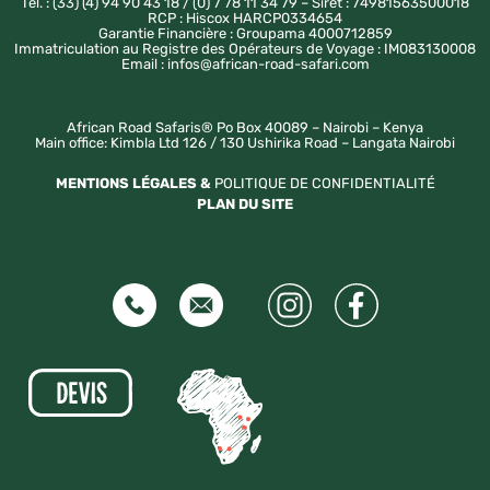
Tél. : (33) (4) 94 90 43 18 / (0) 7 78 11 34 79 – Siret : 74981563500018
RCP : Hiscox HARCP0334654
Garantie Financière : Groupama 4000712859
Immatriculation au Registre des Opérateurs de Voyage : IM083130008
Email : infos@african-road-safari.com
African Road Safaris® Po Box 40089 – Nairobi – Kenya
Main office: Kimbla Ltd 126 / 130 Ushirika Road – Langata Nairobi
MENTIONS LÉGALES &
POLITIQUE DE CONFIDENTIALITÉ
PLAN DU SITE