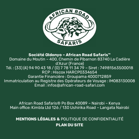
Société Oldonyo – African Road Safaris™
Domaine du Moutin – 400, Chemin de Pibarnon 83740 La Cadière
d’Azur (France)
Tél. : (33) (4) 94 90 43 18 / (0) 7 78 11 34 79 – Siret : 74981563500018
RCP : Hiscox HARCP0334654
Garantie Financière : Groupama 4000712859
Immatriculation au Registre des Opérateurs de Voyage : IM083130008
Email : infos@african-road-safari.com
African Road Safaris® Po Box 40089 – Nairobi – Kenya
Main office: Kimbla Ltd 126 / 130 Ushirika Road – Langata Nairobi
MENTIONS LÉGALES &
POLITIQUE DE CONFIDENTIALITÉ
PLAN DU SITE