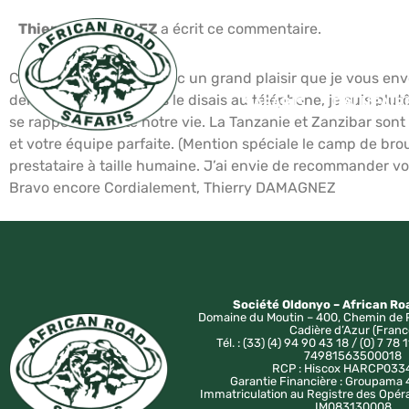
Thierry DAMAGNEZ
a écrit ce commentaire.
Cher Monsieur, C’est avec un grand plaisir que je vous en
dernier. Comme je vous le disais au téléphone, je suis plu
SAFARIS
BALNÉAIR
se rappellera toute notre vie. La Tanzanie et Zanzibar son
et votre équipe parfaite. (Mention spéciale le camp de brouss
prestataire à taille humaine. J’ai envie de recommander v
Bravo encore Cordialement, Thierry DAMAGNEZ
Société Oldonyo – African Ro
Domaine du Moutin – 400, Chemin de 
Cadière d’Azur (Franc
Tél. : (33) (4) 94 90 43 18 / (0) 7 78 1
74981563500018
RCP : Hiscox HARCP033
Garantie Financière : Groupam
Immatriculation au Registre des Opér
IM083130008