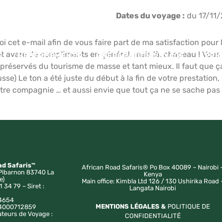
Dates du voyage :
du 17/11/
voi cet e-mail afin de vous faire part de ma satisfaction p
tôt avare de compliments en général, mais là, chapeau ! Vou
E
HÉBERGEMENTS
PRÉPARATION VOYAGE
AFRI
t préservés du tourisme de masse et tant mieux. Il faut que 
e) Le ton a été juste du début à la fin de votre prestation, e
otre compagnie … et aussi envie que tout ça ne se sache pas
ad Safaris™
African Road Safaris® Po Box 40089 – Nairobi 
Pibarnon 83740 La
Kenya
e)
Main office: Kimbla Ltd 126 / 130 Ushirika Road 
1 34 79 – Siret :
Langata Nairobi
4654
MENTIONS LÉGALES &
POLITIQUE DE
a 4000712859
ateurs de Voyage :
CONFIDENTIALITÉ