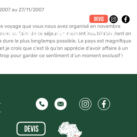
2007 au 27/11/2007
our le voyage que vous nous avez organisé en novembre
s avez su faire de ce séjour un moment inoubliable dont on
CAN ROAD SAFARIS
LIVRE D’OR
ACTUALITÉS
ça dure le plus longtemps possible. Le pays est magnifique
t je crois que c’est là qu’on apprécie d’avoir affaire à un
 trop pour garder ce sentiment d’un moment exclusif !
–
–