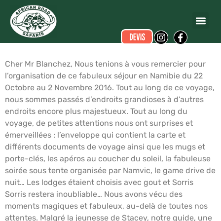
Stéphane LOUIS
a écrit ce commentaire.
Dates du voyage :
du 22/10/2016 au 02/11/2016
Cher Mr Blanchez, Nous tenions à vous remercier pour
l’organisation de ce fabuleux séjour en Namibie du 22
Octobre au 2 Novembre 2016. Tout au long de ce voyage,
nous sommes passés d’endroits grandioses à d’autres
endroits encore plus majestueux. Tout au long du
voyage, de petites attentions nous ont surprises et
émerveillées : l’enveloppe qui contient la carte et
différents documents de voyage ainsi que les mugs et
porte-clés, les apéros au coucher du soleil, la fabuleuse
soirée sous tente organisée par Namvic, le game drive de
nuit… Les lodges étaient choisis avec gout et Sorris
Sorris restera inoubliable… Nous avons vécu des
moments magiques et fabuleux, au-delà de toutes nos
attentes. Malgré la jeunesse de Stacey, notre guide, une