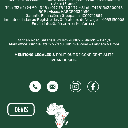
d’Azur (France)
Tél. : (33) (4) 94 90 43 18 / (0) 7 78 11 34 79 – Siret : 74981563500018
RCP : Hiscox HARCP0334654
Garantie Financière : Groupama 4000712859
Immatriculation au Registre des Opérateurs de Voyage : IM083130008
Email : infos@african-road-safari.com
African Road Safaris® Po Box 40089 – Nairobi – Kenya
Main office: Kimbla Ltd 126 / 130 Ushirika Road – Langata Nairobi
MENTIONS LÉGALES &
POLITIQUE DE CONFIDENTIALITÉ
PLAN DU SITE