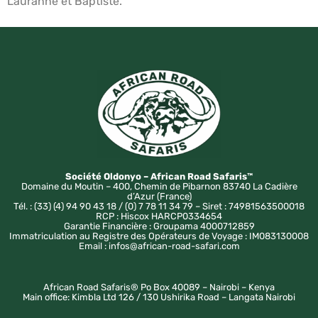
Lauranne et Baptiste.
Société Oldonyo – African Road Safaris™
Domaine du Moutin – 400, Chemin de Pibarnon 83740 La Cadière
d’Azur (France)
Tél. : (33) (4) 94 90 43 18 / (0) 7 78 11 34 79 – Siret : 74981563500018
RCP : Hiscox HARCP0334654
Garantie Financière : Groupama 4000712859
Immatriculation au Registre des Opérateurs de Voyage : IM083130008
Email : infos@african-road-safari.com
African Road Safaris® Po Box 40089 – Nairobi – Kenya
Main office: Kimbla Ltd 126 / 130 Ushirika Road – Langata Nairobi