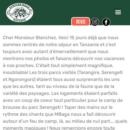
Sébastien GODTS LEQUARRE
a écrit ce commentaire.
Dates du voyage :
du 02/07/2014 au 10/07/2014
Cher Monsieur Blanchez, Voici 15 jours déjà que nous
sommes rentrés de notre séjour en Tanzanie et c’est
toujours avec autant d’émerveillement que nous
montrons nos photos et faisons découvrir nos vacances
à nos proches. C’était tout simplement magnifique,
inoubliable! Les trois parcs visités (Tarangire, Serengeti
et Ngorongoro) étaient tous aussi surprenants les uns
que les autres, tant au niveau de la faune que de la
variété des paysages. Les logements étaient parfaits
avec un coup de coeur tout particulier pour le camp de
brousse du parc Serengeti ! Taper des mains sur le
rythme des chants que MBaga nous a fait découvrir
autour d’un feu de camp, là, au milieu de nul part…. quels
moments magiques ! Nous remercions encore toute