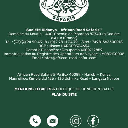
Société Oldonyo – African Road Safaris™
Domaine du Moutin – 400, Chemin de Pibarnon 83740 La Cadière
d’Azur (France)
Tél. : (33) (4) 94 90 43 18 / (0) 7 78 11 34 79 – Siret : 74981563500018
RCP : Hiscox HARCP0334654
Garantie Financière : Groupama 4000712859
Immatriculation au Registre des Opérateurs de Voyage : IM083130008
Email : infos@african-road-safari.com
African Road Safaris® Po Box 40089 – Nairobi – Kenya
Main office: Kimbla Ltd 126 / 130 Ushirika Road – Langata Nairobi
MENTIONS LÉGALES &
POLITIQUE DE CONFIDENTIALITÉ
PLAN DU SITE