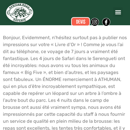
Romain GALGANI
a écrit ce commentaire.
Dates du voyage :
du 04/03/2016 au 11/03/2016
Bonjour, Evidemment, n’hésitez surtout pas à publier nos
impressions sur votre « Livre d’Or » ! Comme je vous l’ai
dit au téléphone, ce voyage de 7 jours a vraiment été
fantastique. Les 4 jours de Safari dans le Serengueti ont
été incroyables: nous avons vu tous les animaux du
fameux « Big Five », et bien d’autres, et les paysages
sont fabuleux. Un ÉNORME remerciement à ATHUMAN,
qui en plus d’être incroyablement sympathique, est
capable de repérer un léopard sur un arbre à l’ombre à
l’autre bout du parc. Les 4 nuits dans le camp de
brousse ont aussi été vraiment sympa, nous avons été
impressionnés par cette capacité du staff à nous fournir
un service de qualité en plein milieu de la brousse: les
repas sont excellents, les tentes très confortables, et il y