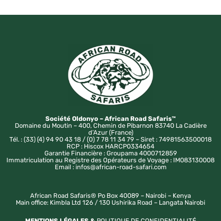
Société Oldonyo – African Road Safaris™
Domaine du Moutin – 400, Chemin de Pibarnon 83740 La Cadière
d’Azur (France)
Tél. : (33) (4) 94 90 43 18 / (0) 7 78 11 34 79 – Siret : 74981563500018
RCP : Hiscox HARCP0334654
Garantie Financière : Groupama 4000712859
Immatriculation au Registre des Opérateurs de Voyage : IM083130008
Email : infos@african-road-safari.com
African Road Safaris® Po Box 40089 – Nairobi – Kenya
Main office: Kimbla Ltd 126 / 130 Ushirika Road – Langata Nairobi
MENTIONS LÉGALES &
POLITIQUE DE CONFIDENTIALITÉ