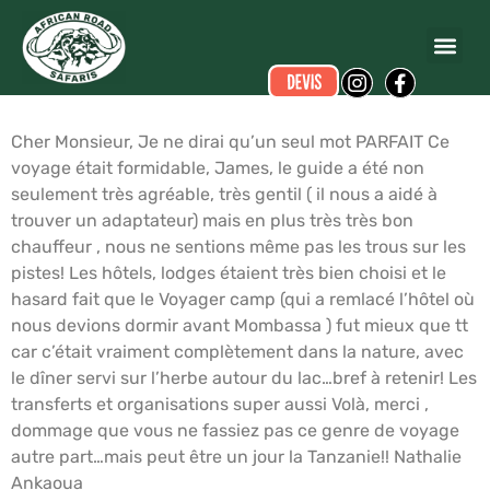
Nathalie ANKAOUA
a écrit ce commentaire.
Dates du voyage :
du 12/02/2005 au 28/02/2005
Cher Monsieur, Je ne dirai qu’un seul mot PARFAIT Ce
voyage était formidable, James, le guide a été non
seulement très agréable, très gentil ( il nous a aidé à
trouver un adaptateur) mais en plus très très bon
chauffeur , nous ne sentions même pas les trous sur les
pistes! Les hôtels, lodges étaient très bien choisi et le
hasard fait que le Voyager camp (qui a remlacé l’hôtel où
nous devions dormir avant Mombassa ) fut mieux que tt
car c’était vraiment complètement dans la nature, avec
le dîner servi sur l’herbe autour du lac…bref à retenir! Les
transferts et organisations super aussi Volà, merci ,
dommage que vous ne fassiez pas ce genre de voyage
autre part…mais peut être un jour la Tanzanie!! Nathalie
Ankaoua