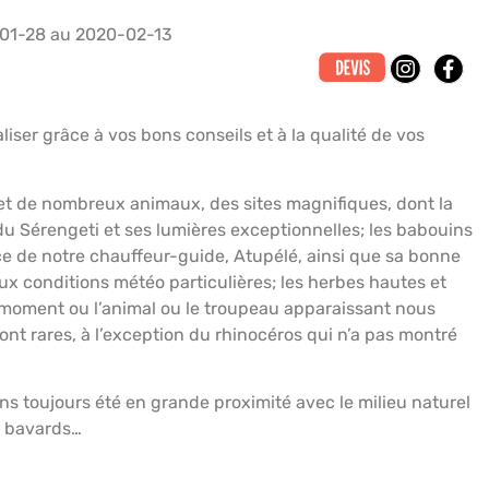
01-28 au 2020-02-13
RICAN ROAD SAFARIS
LIVRE D’OR
ACTUALITÉS
er grâce à vos bons conseils et à la qualité de vos
et de nombreux animaux, des sites magnifiques, dont la
 Sérengeti et ses lumières exceptionnelles; les babouins
nce de notre chauffeur-guide, Atupélé, ainsi que sa bonne
 aux conditions météo particulières; les herbes hautes et
u moment ou l’animal ou le troupeau apparaissant nous
nt rares, à l’exception du rhinocéros qui n’a pas montré
s toujours été en grande proximité avec le milieu naturel
x bavards…