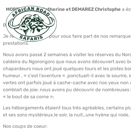
MORENO FIAUD Catherine et DEMAREZ Christophe
a éc
Bonjour,
DESTINATIONS
BALNÉA
Je reviens vers vous pour vous faire part de nos remarque
prestations.
Nous avons passé 2 semaines à visiter les réserves du No
caldeira du Ngorongoro que nous avons découvert avec bea
chapardeurs nous ont joué quelques tours et les pistes bou
humeur , « c’est l’aventure « ,ponctuait-il avec le sourire,
vertes ont parfois joué à cache-cache avec nos yeux non a
comblait de joie; nous avons pu découvrir de nombreuses e
« le bout de sa corne »;
Les hébergements étaient tous très agréables, certains pl
et ses sons mystérieux,le soir, la nuit…une hyène qui rod
Nos coups de coeur: