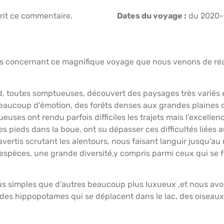
rit ce commentaire.
Dates du voyage :
du 2020-
IRE
HÉBERGEMENTS
PRÉPARATION VOYAGE
AF
s concernant ce magnifique voyage que nous venons de réalis
rd, toutes somptueuses, découvert des paysages très variés 
ucoup d’émotion, des forêts denses aux grandes plaines du
euses ont rendu parfois difficiles les trajets mais l’excelle
 les pieds dans la boue, ont su dépasser ces difficultés liées
vertis scrutant les alentours, nous faisant languir jusqu’a
spèces, une grande diversité,y compris parmi ceux qui se fo
us simples que d’autres beaucoup plus luxueux ,et nous avon
e, des hippopotames qui se déplacent dans le lac, des oiseau