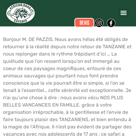
Michèle COUGNY
a écrit ce commentaire.
Dates du voyage :
du 15/08/2008 au 25/08/2008
Bonjour M. DE PAZZIS, Nous avons hélas été obligés de
retourner à la réalité depuis notre retour de TANZANIE et
nous replonger dans le rythme trépidant d’ici … La
quiétude que l’on ressent lorsqu’on est immergé au
coeur de ces paysages magnifiques, entouré de ces
animaux sauvages qui pourtant nous font prendre
conscience que la vie pourrait être si simple, si l’on se
tenait à l’essentiel… cette sérénité est exceptionnelle. Je
n’ai qu’une chose à dire : nous avons vécu NOS PLUS
BELLES VANCANCES EN FAMILLE, grâce à votre
organisation irréprochable, à la gentillesse et l’envie de
faire toujours plaisir des TANZANIENS, et bien entendu à
la magie de l’Afrique. Il n’est pas évident de partager des
vacances avec nos adolescents de 17 ans : ce safari a