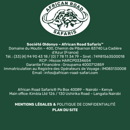
Société Oldonyo – African Road Safaris™
Domaine du Moutin – 400, Chemin de Pibarnon 83740 La Cadière
d’Azur (France)
Tél. : (33) (4) 94 90 43 18 / (0) 7 78 11 34 79 – Siret : 74981563500018
RCP : Hiscox HARCP0334654
Garantie Financière : Groupama 4000712859
Immatriculation au Registre des Opérateurs de Voyage : IM083130008
Email : infos@african-road-safari.com
African Road Safaris® Po Box 40089 – Nairobi – Kenya
Main office: Kimbla Ltd 126 / 130 Ushirika Road – Langata Nairobi
MENTIONS LÉGALES &
POLITIQUE DE CONFIDENTIALITÉ
PLAN DU SITE