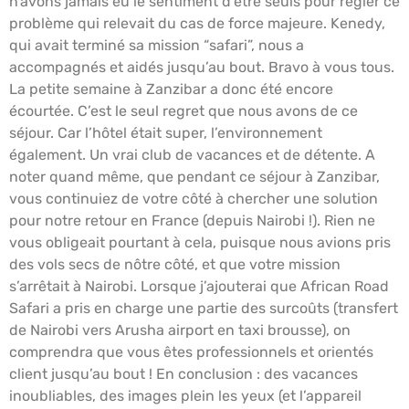
n’avons jamais eu le sentiment d’être seuls pour régler ce
problème qui relevait du cas de force majeure. Kenedy,
qui avait terminé sa mission “safari”, nous a
accompagnés et aidés jusqu’au bout. Bravo à vous tous.
La petite semaine à Zanzibar a donc été encore
écourtée. C’est le seul regret que nous avons de ce
séjour. Car l’hôtel était super, l’environnement
également. Un vrai club de vacances et de détente. A
noter quand même, que pendant ce séjour à Zanzibar,
vous continuiez de votre côté à chercher une solution
pour notre retour en France (depuis Nairobi !). Rien ne
vous obligeait pourtant à cela, puisque nous avions pris
des vols secs de nôtre côté, et que votre mission
s’arrêtait à Nairobi. Lorsque j’ajouterai que African Road
Safari a pris en charge une partie des surcoûts (transfert
de Nairobi vers Arusha airport en taxi brousse), on
comprendra que vous êtes professionnels et orientés
client jusqu’au bout ! En conclusion : des vacances
inoubliables, des images plein les yeux (et l’appareil