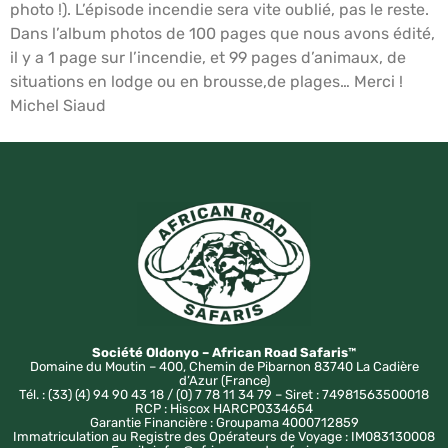
photo !). L’épisode incendie sera vite oublié, pas le reste.
Dans l’album photos de 100 pages que nous avons édité,
il y a 1 page sur l’incendie, et 99 pages d’animaux, de
situations en lodge ou en brousse,de plages… Merci !
Michel Siaud
Société Oldonyo – African Road Safaris™
Domaine du Moutin – 400, Chemin de Pibarnon 83740 La Cadière
d’Azur (France)
Tél. : (33) (4) 94 90 43 18 / (0) 7 78 11 34 79 – Siret : 74981563500018
RCP : Hiscox HARCP0334654
Garantie Financière : Groupama 4000712859
Immatriculation au Registre des Opérateurs de Voyage : IM083130008