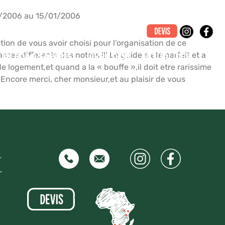
/2006 au 15/01/2006
ion de vous avoir choisi pour l’organisation de ce
sez differents des notres !!! Le guide a ete parfait et a
CAN ROAD SAFARIS
LIVRE D’OR
ACTUALITÉS
e logement,et quand a la « bouffe »,il doit etre rarissime
. Encore merci, cher monsieur,et au plaisir de vous
–
–