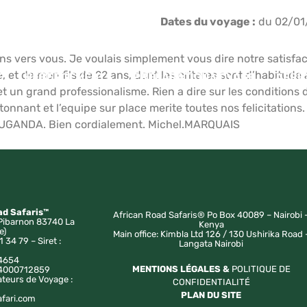
Dates du voyage :
du 02/01
s vers vous. Je voulais simplement vous dire notre satisfact
et de mon fils de 22 ans, dont les criteres sont d’habitude as
E
HÉBERGEMENTS
PRÉPARATION VOYAGE
AFRI
et un grand professionalisme. Rien a dire sur les conditions d
tonnant et l’equipe sur place merite toutes nos felicitations
 OUGANDA. Bien cordialement. Michel.MARQUAIS
ad Safaris™
African Road Safaris® Po Box 40089 – Nairobi 
Pibarnon 83740 La
Kenya
e)
Main office: Kimbla Ltd 126 / 130 Ushirika Road 
1 34 79 – Siret :
Langata Nairobi
4654
MENTIONS LÉGALES &
POLITIQUE DE
a 4000712859
ateurs de Voyage :
CONFIDENTIALITÉ
PLAN DU SITE
afari.com