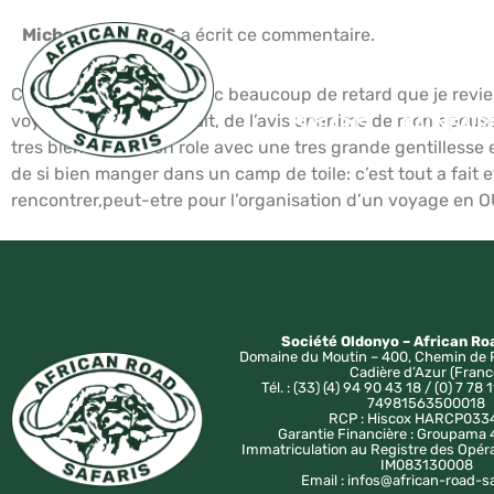
Michel MARQUAIS
a écrit ce commentaire.
Cher Monsieur. C’est avec beaucoup de retard que je revien
voyage,car ce fut parfait, de l’avis unanime de mon epouse, 
SAFARIS
BALNÉAIR
tres bien rempli son role avec une tres grande gentillesse 
de si bien manger dans un camp de toile: c’est tout a fait e
rencontrer,peut-etre pour l’organisation d’un voyage en
Société Oldonyo – African Ro
Domaine du Moutin – 400, Chemin de 
Cadière d’Azur (Franc
Tél. : (33) (4) 94 90 43 18 / (0) 7 78 1
74981563500018
RCP : Hiscox HARCP033
Garantie Financière : Groupam
Immatriculation au Registre des Opér
IM083130008
Email : infos@african-road-s