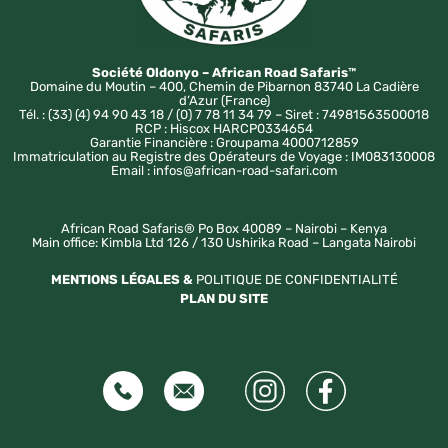
Société Oldonyo – African Road Safaris™
Domaine du Moutin – 400, Chemin de Pibarnon 83740 La Cadière
d’Azur (France)
Tél. : (33) (4) 94 90 43 18 / (0) 7 78 11 34 79 – Siret : 74981563500018
RCP : Hiscox HARCP0334654
Garantie Financière : Groupama 4000712859
Immatriculation au Registre des Opérateurs de Voyage : IM083130008
Email : infos@african-road-safari.com
African Road Safaris® Po Box 40089 – Nairobi – Kenya
Main office: Kimbla Ltd 126 / 130 Ushirika Road – Langata Nairobi
MENTIONS LÉGALES &
POLITIQUE DE CONFIDENTIALITÉ
PLAN DU SITE