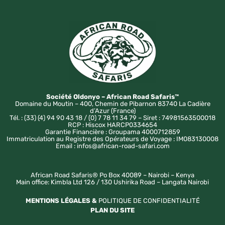
Société Oldonyo – African Road Safaris™
Domaine du Moutin – 400, Chemin de Pibarnon 83740 La Cadière
d’Azur (France)
Tél. : (33) (4) 94 90 43 18 / (0) 7 78 11 34 79 – Siret : 74981563500018
RCP : Hiscox HARCP0334654
Garantie Financière : Groupama 4000712859
Immatriculation au Registre des Opérateurs de Voyage : IM083130008
Email : infos@african-road-safari.com
African Road Safaris® Po Box 40089 – Nairobi – Kenya
Main office: Kimbla Ltd 126 / 130 Ushirika Road – Langata Nairobi
MENTIONS LÉGALES &
POLITIQUE DE CONFIDENTIALITÉ
PLAN DU SITE