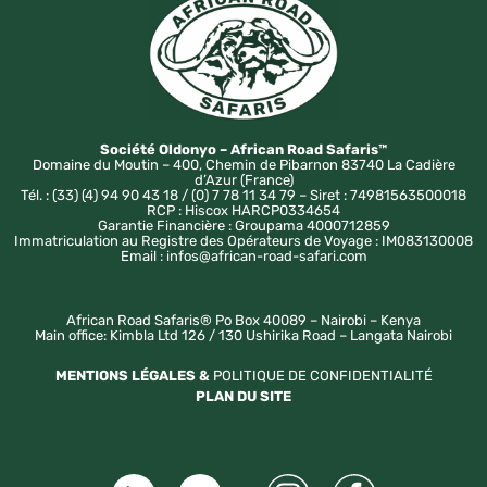
Société Oldonyo – African Road Safaris™
Domaine du Moutin – 400, Chemin de Pibarnon 83740 La Cadière
d’Azur (France)
Tél. : (33) (4) 94 90 43 18 / (0) 7 78 11 34 79 – Siret : 74981563500018
RCP : Hiscox HARCP0334654
Garantie Financière : Groupama 4000712859
Immatriculation au Registre des Opérateurs de Voyage : IM083130008
Email : infos@african-road-safari.com
African Road Safaris® Po Box 40089 – Nairobi – Kenya
Main office: Kimbla Ltd 126 / 130 Ushirika Road – Langata Nairobi
MENTIONS LÉGALES &
POLITIQUE DE CONFIDENTIALITÉ
PLAN DU SITE