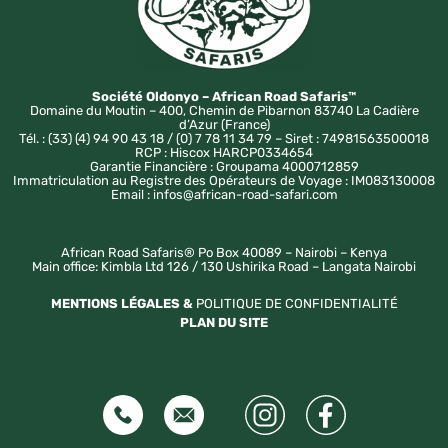
Société Oldonyo – African Road Safaris™
Domaine du Moutin – 400, Chemin de Pibarnon 83740 La Cadière
d’Azur (France)
Tél. : (33) (4) 94 90 43 18 / (0) 7 78 11 34 79 – Siret : 74981563500018
RCP : Hiscox HARCP0334654
Garantie Financière : Groupama 4000712859
Immatriculation au Registre des Opérateurs de Voyage : IM083130008
Email : infos@african-road-safari.com
African Road Safaris® Po Box 40089 – Nairobi – Kenya
Main office: Kimbla Ltd 126 / 130 Ushirika Road – Langata Nairobi
MENTIONS LÉGALES &
POLITIQUE DE CONFIDENTIALITÉ
PLAN DU SITE