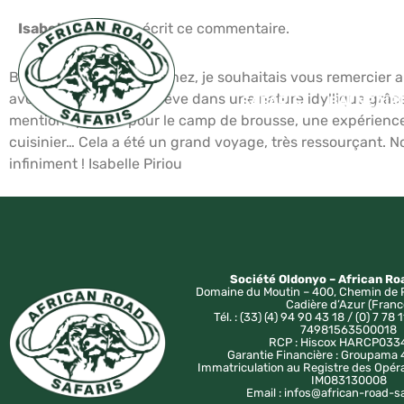
Isabelle PIRIOU
a écrit ce commentaire.
Bonjour Monsieur Blanchez, je souhaitais vous remercier ai
avons vécu 7 jours de rêve dans une nature idyllique grâce
SAFARIS
BALNÉAIR
mention spéciale pour le camp de brousse, une expérience à l
cuisinier… Cela a été un grand voyage, très ressourçant. 
infiniment ! Isabelle Piriou
Société Oldonyo – African Ro
Domaine du Moutin – 400, Chemin de 
Cadière d’Azur (Franc
Tél. : (33) (4) 94 90 43 18 / (0) 7 78 1
74981563500018
RCP : Hiscox HARCP033
Garantie Financière : Groupam
Immatriculation au Registre des Opér
IM083130008
Email : infos@african-road-s