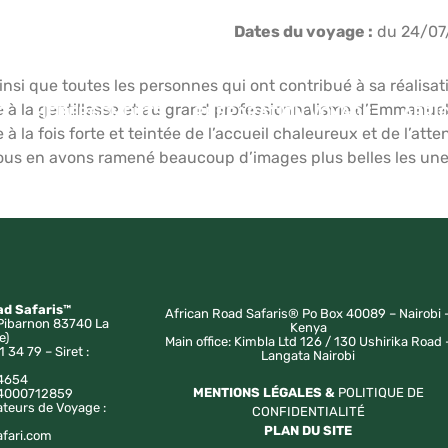
Dates du voyage :
du 24/07
nsi que toutes les personnes qui ont contribué à sa réalisat
 à la gentillesse et au grand professionnalisme d’Emmanuel, 
E
HÉBERGEMENTS
PRÉPARATION VOYAGE
AFRI
a fois forte et teintée de l’accueil chaleureux et de l’atten
Nous en avons ramené beaucoup d’images plus belles les unes
ad Safaris™
African Road Safaris® Po Box 40089 – Nairobi 
Pibarnon 83740 La
Kenya
e)
Main office: Kimbla Ltd 126 / 130 Ushirika Road 
1 34 79 – Siret :
Langata Nairobi
4654
MENTIONS LÉGALES &
POLITIQUE DE
a 4000712859
ateurs de Voyage :
CONFIDENTIALITÉ
PLAN DU SITE
afari.com