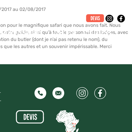
/2017 au 02/08/2017
ion pour le magnifique safari que nous avons fait. Nous
notre guide, ainsi qu’à tout le personnel des lodges, avec
CAN ROAD SAFARIS
LIVRE D’OR
ACTUALITÉS
tion du butler (dont je n’ai pas retenu le nom), du
 que les autres et un souvenir impérissable. Merci
–
–