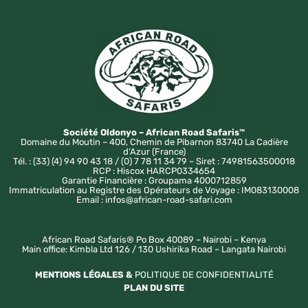
Société Oldonyo – African Road Safaris™
Domaine du Moutin – 400, Chemin de Pibarnon 83740 La Cadière
d’Azur (France)
Tél. : (33) (4) 94 90 43 18 / (0) 7 78 11 34 79 – Siret : 74981563500018
RCP : Hiscox HARCP0334654
Garantie Financière : Groupama 4000712859
Immatriculation au Registre des Opérateurs de Voyage : IM083130008
Email : infos@african-road-safari.com
African Road Safaris® Po Box 40089 – Nairobi – Kenya
Main office: Kimbla Ltd 126 / 130 Ushirika Road – Langata Nairobi
MENTIONS LÉGALES &
POLITIQUE DE CONFIDENTIALITÉ
PLAN DU SITE