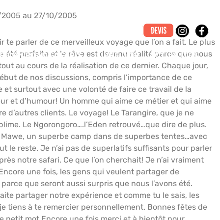
/2005 au 27/10/2005
r te parler de ce merveilleux voyage que l’on a fait. Le plus
a été parfaite et le rêve est devenu réalité parce que nous
RICAN ROAD SAFARIS
LIVRE D’OR
ACTUALITÉS
tout au cours de la réalisation de ce dernier. Chaque jour,
ébut de nos discussions, compris l’importance de ce
se et surtout avec une volonté de faire ce travail de la
meur et d’humour! Un homme qui aime ce métier et qui aime
e d’autres clients. Le voyage! Le Tarangire, que je ne
 sublime. Le Ngorongoro….l’Eden retrouvé…que dire de plus.
buzi Mawe, un superbe camp dans de superbes tentes…avec
le reste. Je n’ai pas de superlatifs suffisants pour parler
après notre safari. Ce que l’on cherchait! Je n’ai vraiment
Encore une fois, les gens qui veulent partager de
r parce que seront aussi surpris que nous l’avons été.
haite partager notre expérience et comme tu le sais, les
t je tiens à te remercier personnellement. Bonnes fêtes de
e petit mot Encore une fois merci et à bientôt pour