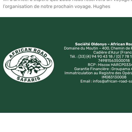
l’organisation de notre prochain voyage. Hughes
Société Oldonyo – African Ro
Domaine du Moutin – 400, Chemin de 
Cadière d’Azur (Franc
Tél. : (33) (4) 94 90 43 18 / (0) 7 78 1
74981563500018
RCP : Hiscox HARCP033
Garantie Financière : Groupam
Immatriculation au Registre des Opér
IM083130008
Email : infos@african-road-s