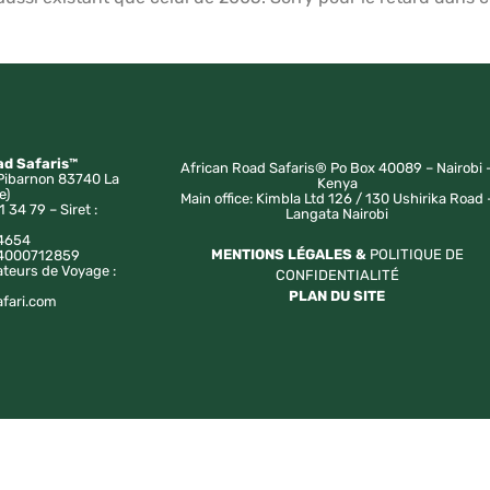
ad Safaris™
African Road Safaris® Po Box 40089 – Nairobi 
Pibarnon 83740 La
Kenya
e)
Main office: Kimbla Ltd 126 / 130 Ushirika Road 
1 34 79 – Siret :
Langata Nairobi
4654
MENTIONS LÉGALES &
POLITIQUE DE
a 4000712859
ateurs de Voyage :
CONFIDENTIALITÉ
PLAN DU SITE
afari.com