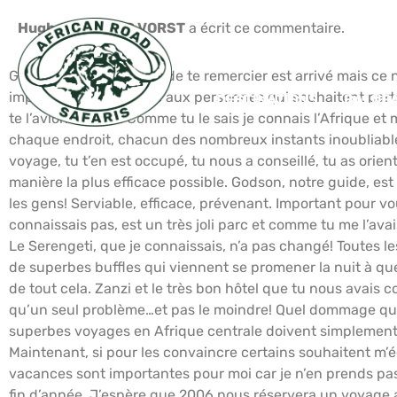
Hughes VAN DER VORST
a écrit ce commentaire.
Gautier, Voilà. Le temps de te remercier est arrivé mais ce 
important, c’est de dire aux personnes qui souhaitent parta
DESTINATIONS
BALNÉA
te l’avions confié. Comme tu le sais je connais l’Afrique et
chaque endroit, chacun des nombreux instants inoubliable
voyage, tu t’en est occupé, tu nous a conseillé, tu as orient
manière la plus efficace possible. Godson, notre guide, e
les gens! Serviable, efficace, prévenant. Important pour vo
connaissais pas, est un très joli parc et comme tu me l’ava
Le Serengeti, que je connaissais, n’a pas changé! Toutes
de superbes buffles qui viennent se promener la nuit à quel
de tout cela. Zanzi et le très bon hôtel que tu nous avais co
qu’un seul problème…et pas le moindre! Quel dommage que c
superbes voyages en Afrique centrale doivent simplement te 
Maintenant, si pour les convaincre certains souhaitent m’éc
vacances sont importantes pour moi car je n’en prends pas d
fin d’année. J’espère que 2006 nous réservera un voyage au