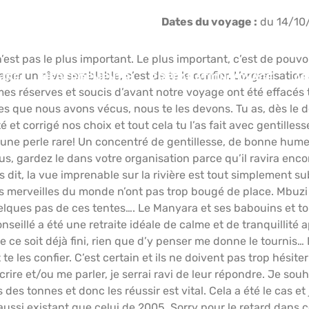
Dates du voyage :
du 14/10
n’est pas le plus important. Le plus important, c’est de pouvoi
ger un rêve semblable, c’est de te le confier. L’organisation 
IRE
HÉBERGEMENTS
PRÉPARATION VOYAGE
AF
 mes réserves et soucis d’avant notre voyage ont été effacés 
s que nous avons vécus, nous te les devons. Tu as, dès le d
é et corrigé nos choix et tout cela tu l’as fait avec gentilles
st une perle rare! Un concentré de gentillesse, de bonne hu
us, gardez le dans votre organisation parce qu’il ravira encor
is dit, la vue imprenable sur la rivière est tout simplement
 les merveilles du monde n’ont pas trop bougé de place. M
ques pas de ces tentes…. Le Manyara et ses babouins et tout 
nseillé a été une retraite idéale de calme et de tranquillité 
e soit déjà fini, rien que d’y penser me donne le tournis… 
les confier. C’est certain et ils ne doivent pas trop hésite
rire et/ou me parler, je serrai ravi de leur répondre. Je sou
es tonnes et donc les réussir est vital. Cela a été le cas e
ssi existant que celui de 2005. Sorry pour le retard dans c