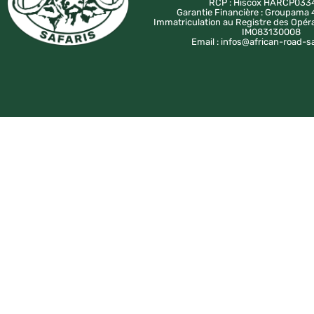
RCP : Hiscox HARCP033
Garantie Financière : Groupam
Immatriculation au Registre des Opér
IM083130008
Email : infos@african-road-s