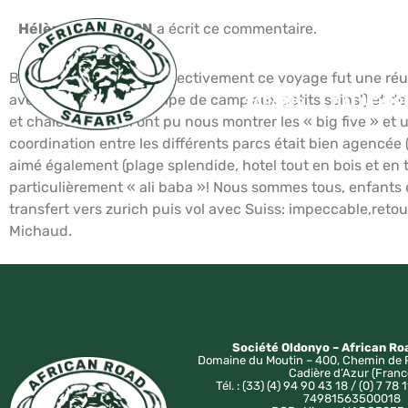
Hélène BOCHATON
a écrit ce commentaire.
Bonjour Mr de Pazzis, effectivement ce voyage fut une réu
avec feu de camp, équipe de camp aux petits soins!) et de
SAFARIS
BALNÉAIR
et chaleureux, qui ont pu nous montrer les « big five » et 
coordination entre les différents parcs était bien agencée 
aimé également (plage splendide, hotel tout en bois et e
particulièrement « ali baba »! Nous sommes tous, enfants 
transfert vers zurich puis vol avec Suiss: impeccable,reto
Michaud.
Société Oldonyo – African Ro
Domaine du Moutin – 400, Chemin de 
Cadière d’Azur (Franc
Tél. : (33) (4) 94 90 43 18 / (0) 7 78 1
74981563500018