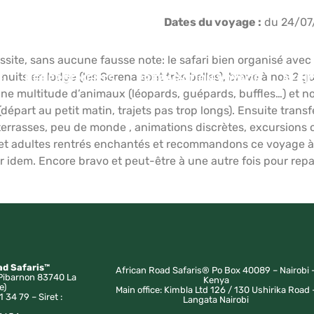
Dates du voyage :
du 24/07
ssite, sans aucune fausse note: le safari bien organisé ave
 nuits en lodge (les Serena sont très belles), bravo à nos 
E
HÉBERGEMENTS
PRÉPARATION VOYAGE
AFRI
une multitude d’animaux (léopards, guépards, buffles…) et no
(départ au petit matin, trajets pas trop longs). Ensuite tran
n terrasses, peu de monde , animations discrètes, excursion
et adultes rentrés enchantés et recommandons ce voyage à d
ur idem. Encore bravo et peut-être à une autre fois pour rep
ad Safaris™
African Road Safaris® Po Box 40089 – Nairobi 
Pibarnon 83740 La
Kenya
e)
Main office: Kimbla Ltd 126 / 130 Ushirika Road 
1 34 79 – Siret :
Langata Nairobi