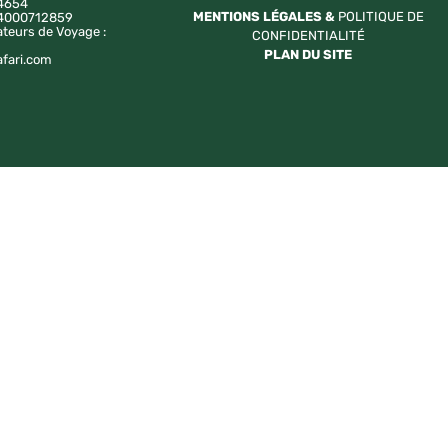
4654
MENTIONS LÉGALES &
POLITIQUE DE
a 4000712859
ateurs de Voyage :
CONFIDENTIALITÉ
PLAN DU SITE
afari.com