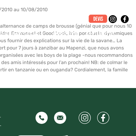
/2010 au 10/08/2010
c alternance de camps de brousse (génial que pour nous 10
2 guides Emmanuel et Good Luck, très ponctuels, dynamiques
CAN ROAD SAFARIS
LIVRE D’OR
ACTUALITÉS
us fournir des explications sur la vie de la savane… La
sfert pour 7 jours à zanzibar au Mapenzi, que nous avons
s organisées avec les boys de la plage -nous recommandons
es amis intéressés pour l’an prochain! NB: de colmar le
artir en tanzanie ou en ouganda? Cordialement, la famille
–
–