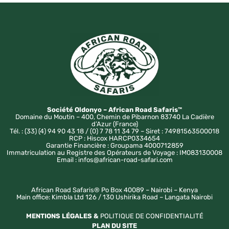
Société Oldonyo – African Road Safaris™
Domaine du Moutin – 400, Chemin de Pibarnon 83740 La Cadière
d’Azur (France)
Tél. : (33) (4) 94 90 43 18 / (0) 7 78 11 34 79 – Siret : 74981563500018
RCP : Hiscox HARCP0334654
Garantie Financière : Groupama 4000712859
Immatriculation au Registre des Opérateurs de Voyage : IM083130008
Email : infos@african-road-safari.com
African Road Safaris® Po Box 40089 – Nairobi – Kenya
Main office: Kimbla Ltd 126 / 130 Ushirika Road – Langata Nairobi
MENTIONS LÉGALES &
POLITIQUE DE CONFIDENTIALITÉ
PLAN DU SITE