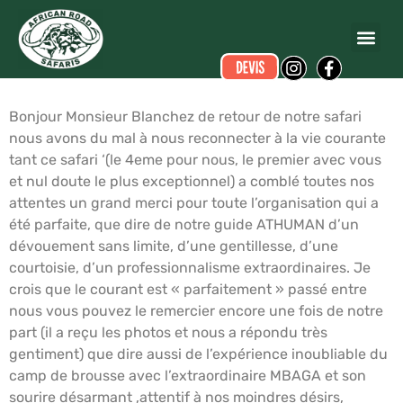
Guilhem RIEUNIER
a écrit ce commentaire.
Dates du voyage :
du 06/03/2017 au 19/03/2017
Bonjour Monsieur Blanchez de retour de notre safari
nous avons du mal à nous reconnecter à la vie courante
tant ce safari ‘(le 4eme pour nous, le premier avec vous
et nul doute le plus exceptionnel) a comblé toutes nos
attentes un grand merci pour toute l’organisation qui a
été parfaite, que dire de notre guide ATHUMAN d’un
dévouement sans limite, d’une gentillesse, d’une
courtoisie, d’un professionnalisme extraordinaires. Je
crois que le courant est « parfaitement » passé entre
nous vous pouvez le remercier encore une fois de notre
part (il a reçu les photos et nous a répondu très
gentiment) que dire aussi de l’expérience inoubliable du
camp de brousse avec l’extraordinaire MBAGA et son
sourire désarmant ,attentif à nos moindres désirs,