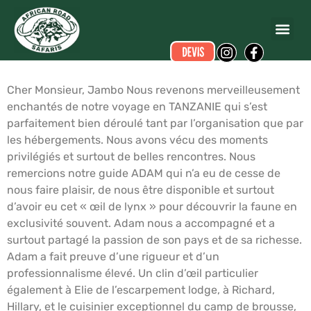
Gert VAN DE RIET
a écrit ce commentaire.
Dates du voyage :
du 01/10/2018 au 12/10/2018
Cher Monsieur, Jambo Nous revenons merveilleusement
enchantés de notre voyage en TANZANIE qui s’est
parfaitement bien déroulé tant par l’organisation que par
les hébergements. Nous avons vécu des moments
privilégiés et surtout de belles rencontres. Nous
remercions notre guide ADAM qui n’a eu de cesse de
nous faire plaisir, de nous être disponible et surtout
d’avoir eu cet « œil de lynx » pour découvrir la faune en
exclusivité souvent. Adam nous a accompagné et a
surtout partagé la passion de son pays et de sa richesse.
Adam a fait preuve d’une rigueur et d’un
professionnalisme élevé. Un clin d’œil particulier
également à Elie de l’escarpement lodge, à Richard,
Hillary, et le cuisinier exceptionnel du camp de brousse,