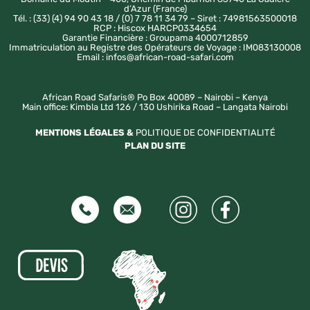
d’Azur (France)
Tél. : (33) (4) 94 90 43 18 / (0) 7 78 11 34 79 – Siret : 74981563500018
RCP : Hiscox HARCP0334654
Garantie Financière : Groupama 4000712859
Immatriculation au Registre des Opérateurs de Voyage : IM083130008
Email : infos@african-road-safari.com
African Road Safaris® Po Box 40089 – Nairobi – Kenya
Main office: Kimbla Ltd 126 / 130 Ushirika Road – Langata Nairobi
MENTIONS LÉGALES &
POLITIQUE DE CONFIDENTIALITÉ
PLAN DU SITE