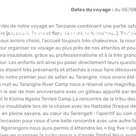
Dates du voyage :
du 05/08
 de notre voyage en Tanzanie combinant une partie safari e
 (paysages, faune et flore, rencontres humaines…). Tout s’es
E
HÉBERGEMENTS
PRÉPARATION VOYAGE
AFRI
us avions choisi, l’accueil toujours très chaleureux, la nou
r organiser ce voyage au plus près de nos attentes et pour 
era inoubliable, grâce au professionnalisme et à la très gra
ur. Les enfants ont ainsi pu poser directement leurs questi
s étaient très prévenants et attachés à nous faire découvri
ès notre premier jour de safari au Tarangire, nous avons ét
 nuit au Tarangire River Camp nous a réservé une magnifique
on le soir de mon anniversaire avec un gâteau apporté par 
bant le Kisima Ngeda Tented Camp.La rencontre de la tribu d
noubliable lors de la chasse avec les Hadzabe (traque de l’
n pleine savane, au cœur du Serengeti : l’apéritif au coin d
l’occasion pour nous d’une belle rencontre avec une autre f
Ngorongoro nous aura permis d’atteindre les « big five » pou
ses en surprises (« lucky group » d’après Simba).Nous avon