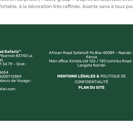
ortable, à la décoration très raffinée. Asante sana à tous
ad Safaris™
African Road Safaris® Po Box 40089 – Nairobi 
Pibarnon 83740 La
Kenya
e)
Main office: Kimbla Ltd 126 / 130 Ushirika Road 
1 34 79 – Siret :
Langata Nairobi
4654
MENTIONS LÉGALES &
POLITIQUE DE
a 4000712859
ateurs de Voyage :
CONFIDENTIALITÉ
PLAN DU SITE
afari.com