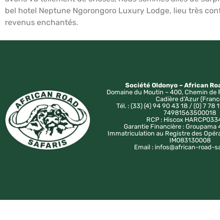
bel hotel Neptune Ngorongoro Luxury Lodge, lieu très conf
revenus enchantés.
Société Oldonyo – African Ro
Domaine du Moutin – 400, Chemin de 
Cadière d’Azur (Franc
Tél. : (33) (4) 94 90 43 18 / (0) 7 78 1
74981563500018
RCP : Hiscox HARCP033
Garantie Financière : Groupam
Immatriculation au Registre des Opér
IM083130008
Email : infos@african-road-s