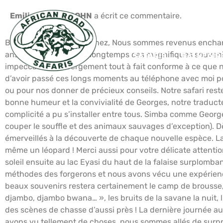
Emilie MENDELSOHN
a écrit ce commentaire.
Bonjour monsieur Blanchez, Nous sommes revenus enchantés
ans) allons garder très longtemps ces magnifiques souvenirs
SAFARIS
BALNÉAIR
impeccable, l’hébergement tout à fait conforme à ce que no
d’avoir passé ces longs moments au téléphone avec moi pou
ou pour nos donner de précieux conseils. Notre safari rest
bonne humeur et la convivialité de Georges, notre traducte
complicité a pu s’installer entre tous. Simba comme George
couper le souffle et des animaux sauvages d’exception). D
émerveillés à la découverte de chaque nouvelle espèce. La
même un léopard ! Merci aussi pour votre délicate attenti
soleil ensuite au lac Eyasi du haut de la falaise surplom
méthodes des forgerons et nous avons vécu une expérience i
beaux souvenirs restera certainement le camp de brousse, e
djambo, djambo bwana… », les bruits de la savane la nuit, 
des scènes de chasse d’aussi près ! La dernière journée au 
avons vu tellement de choses, nous sommes allés de surpri