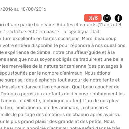
/2016 au 18/08/2016
t une partie balnéaire. Adultes et enfants (11 ans et 8
t parfaitement bien passé : la logistique était
CAN ROAD SAFARIS
LIVRE D’OR
ACTUALITÉS
rriture excellente en toutes occasions. Merci beaucoup
votre entière disponibilité pour répondre à nos questions
nde expérience de Simba, notre chauffeur/guide et à la
ons sans que nous soyons obligés de traduire et une belle
r les merveilles de la nature tanzanienne (des paysages à
é époustouflés par le nombre d’animaux. Nous étions
 surprise : des éléphants tout autour de notre tente et
les Masaïs en danse et en chanson. Quel beau coucher de
es Datoga a permis aux enfants de découvrir notamment les
animal, cueillette, technique du feu). L’un de nos plus
u feu, l’imitation du cri des animaux, la chanson «
amille, le partage des émotions de chacun après avoir vu
r le plus grand plaisir des grands et des petits. Nous
s beaucoup apprécié d’achever notre safari dans le très