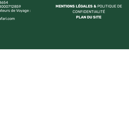
4654
MENTIONS LÉGALES &
POLITIQUE DE
a 4000712859
ateurs de Voyage :
CONFIDENTIALITÉ
PLAN DU SITE
afari.com