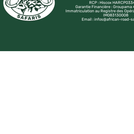
RCP : Hiscox HARCP033
Garantie Financière : Groupam
Immatriculation au Registre des Opér
IM083130008
Email : infos@african-road-s