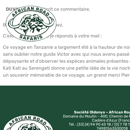
DUVAL Fabien
a écrit ce commentaire.
Bonsoir Monsieur Blanchez,
SAFARIS
BALNÉAIR
C’est avec plaisir que je réponds à votre mail :
Ce voyage en Tanzanie a largement été à la hauteur de nos
sans oublier notre guide Victor avec qui nous avons passé
dépaysante et d’observer les espèces animales présentes 
Kati Kati au Serengeti donne une petite idée de la vie noct
un souvenir mémorable de ce voyage, un grand merci Pierre
Société Oldonyo – African Ro
Domaine du Moutin – 400, Chemin de 
Cadière d’Azur (Franc
Tél. : (33) (4) 94 90 43 18 / (0) 7 78 1
74981563500018