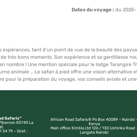
Dates du voyage :
du 2025-
E
HÉBERGEMENTS
PRÉPARATION VOYAGE
AFRI
 espérances, tant d’un point de vue de la beauté des paysa
 de très bons moments. Son expérience et sa gentillesse no
en nombre ! Une mention spéciale pour le lodge Tarangire Tr
urne animale … Le safari à pied offre une vision alternative
 pour la préparation du voyage, vos conseils avisés et une l
ad Safaris™
African Road Safaris® Po Box 40089 – Nairobi 
Pibarnon 83740 La
Kenya
e)
Main office: Kimbla Ltd 126 / 130 Ushirika Road 
1 34 79 – Siret :
Langata Nairobi