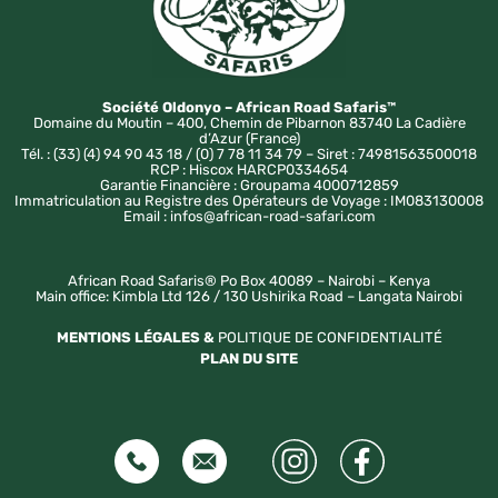
Société Oldonyo – African Road Safaris™
Domaine du Moutin – 400, Chemin de Pibarnon 83740 La Cadière
d’Azur (France)
Tél. : (33) (4) 94 90 43 18 / (0) 7 78 11 34 79 – Siret : 74981563500018
RCP : Hiscox HARCP0334654
Garantie Financière : Groupama 4000712859
Immatriculation au Registre des Opérateurs de Voyage : IM083130008
Email : infos@african-road-safari.com
African Road Safaris® Po Box 40089 – Nairobi – Kenya
Main office: Kimbla Ltd 126 / 130 Ushirika Road – Langata Nairobi
MENTIONS LÉGALES &
POLITIQUE DE CONFIDENTIALITÉ
PLAN DU SITE