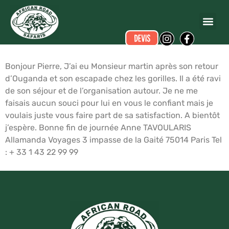
Didier MARTIN
a écrit ce commentaire.
Dates du voyage :
du 12/11/2016 au 16/11/2016
Bonjour Pierre, J’ai eu Monsieur martin après son retour
d’Ouganda et son escapade chez les gorilles. Il a été ravi
de son séjour et de l’organisation autour. Je ne me
faisais aucun souci pour lui en vous le confiant mais je
voulais juste vous faire part de sa satisfaction. A bientôt
j’espère. Bonne fin de journée Anne TAVOULARIS
Allamanda Voyages 3 impasse de la Gaité 75014 Paris Tel
: + 33 1 43 22 99 99