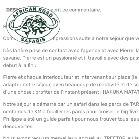
DESMET Audrey
a écrit ce commentaire.
Bonjour Pierre
SAFARIS
BALNÉAIR
Comme promis, nos impressions suite à notre séjour que v
Dès la 1ère prise de contact avec l’agence et avec Pierre,
savane. Pierre est un passionné et il travaille avec des p
début à la fin ;
Pierre et chaque interlocuteur et intervenant sur place (l
adapter notre séjour, avec beaucoup de réactivité et de so
d’une chose : profiter de l’instant présent ; HAKUNA MATA
Notre séjour a démarré par un safari dans les parcs de
centaines de KM à fouiller les parcs pour croiser le big fiv
Philippe a été un guide parfait pour nous trouver tous les an
découvertes.
Nous avons reçu un merveilleux accueil au TREETOP, au lac