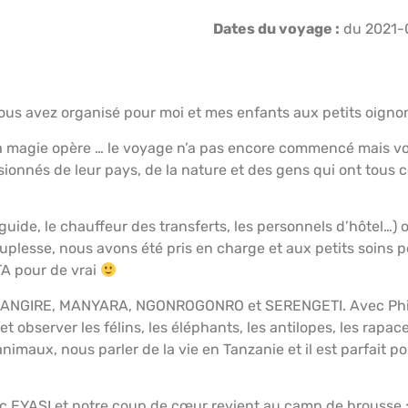
Dates du voyage :
du 2021-
E
HÉBERGEMENTS
PRÉPARATION VOYAGE
AFRI
ous avez organisé pour moi et mes enfants aux petits oigno
 la magie opère … le voyage n’a pas encore commencé mais vou
assionnés de leur pays, de la nature et des gens qui ont tou
e guide, le chauffeur des transferts, les personnels d’hôtel
uplesse, nous avons été pris en charge et aux petits soins 
TA pour de vrai
 TARANGIRE, MANYARA, NGONROGONRO et SERENGETI. Avec Phi
e et observer les félins, les éléphants, les antilopes, les ra
imaux, nous parler de la vie en Tanzanie et il est parfait pou
 EYASI et notre coup de cœur revient au camp de brousse : e