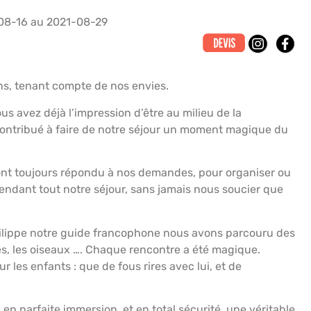
08-16 au 2021-08-29
CAN ROAD SAFARIS
LIVRE D’OR
ACTUALITÉS
ns, tenant compte de nos envies.
s avez déjà l’impression d’être au milieu de la
s contribué à faire de notre séjour un moment magique du
…) ont toujours répondu à nos demandes, pour organiser ou
pendant tout notre séjour, sans jamais nous soucier que
lippe notre guide francophone nous avons parcouru des
paces, les oiseaux …. Chaque rencontre a été magique.
r les enfants : que de fous rires avec lui, et de
n parfaite immersion, et en total sécurité, une véritable