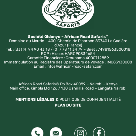
Société Oldonyo – African Road Safaris™
Domaine du Moutin – 400, Chemin de Pibarnon 83740 La Cadière
d’Azur (France)
Tél. : (33) (4) 94 90 43 18 / (0) 7 78 11 34 79 – Siret : 74981563500018
RCP : Hiscox HARCP0334654
Garantie Financière : Groupama 4000712859
Immatriculation au Registre des Opérateurs de Voyage : IM083130008
Email : infos@african-road-safari.com
African Road Safaris® Po Box 40089 – Nairobi – Kenya
Main office: Kimbla Ltd 126 / 130 Ushirika Road – Langata Nairobi
MENTIONS LÉGALES &
POLITIQUE DE CONFIDENTIALITÉ
PLAN DU SITE