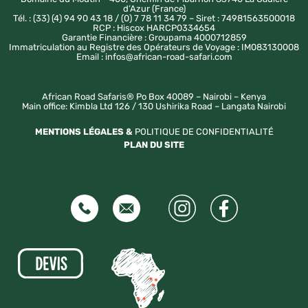
d’Azur (France)
Tél. : (33) (4) 94 90 43 18 / (0) 7 78 11 34 79 – Siret : 74981563500018
RCP : Hiscox HARCP0334654
Garantie Financière : Groupama 4000712859
Immatriculation au Registre des Opérateurs de Voyage : IM083130008
Email : infos@african-road-safari.com
African Road Safaris® Po Box 40089 – Nairobi – Kenya
Main office: Kimbla Ltd 126 / 130 Ushirika Road – Langata Nairobi
MENTIONS LÉGALES &
POLITIQUE DE CONFIDENTIALITÉ
PLAN DU SITE