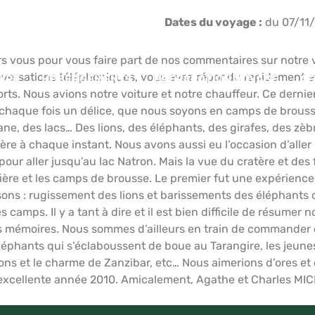
Dates du voyage :
du 07/11
 vous pour vous faire part de nos commentaires sur notre v
onversations téléphoniques, vous avez répondu rapidement et
IRE
HÉBERGEMENTS
PRÉPARATION VOYAGE
AF
rts. Nous avions notre voiture et notre chauffeur. Ce dernier
 à chaque fois un délice, que nous soyons en camps de brouss
e, des lacs… Des lions, des éléphants, des girafes, des zèb
père à chaque instant. Nous avons aussi eu l’occasion d’aller
 pour aller jusqu’au lac Natron. Mais la vue du cratère et d
ère et les camps de brousse. Le premier fut une expérience 
ons : rugissement des lions et barissements des éléphants da
es camps. Il y a tant à dire et il est bien difficile de résum
nos mémoires. Nous sommes d’ailleurs en train de commander 
éléphants qui s’éclaboussent de boue au Tarangire, les jeune
ssons et le charme de Zanzibar, etc… Nous aimerions d’ores e
ne excellente année 2010. Amicalement, Agathe et Charles MI