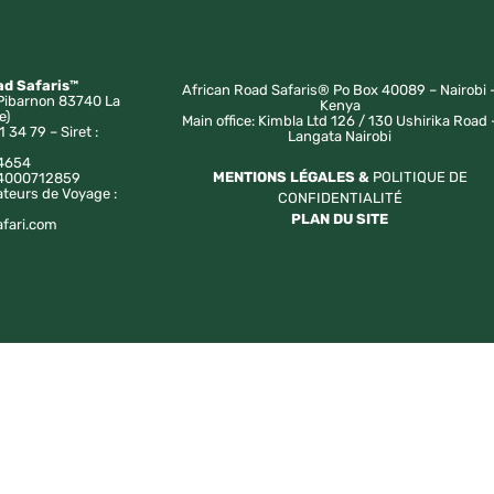
ad Safaris™
African Road Safaris® Po Box 40089 – Nairobi 
Pibarnon 83740 La
Kenya
e)
Main office: Kimbla Ltd 126 / 130 Ushirika Road 
1 34 79 – Siret :
Langata Nairobi
4654
MENTIONS LÉGALES &
POLITIQUE DE
a 4000712859
ateurs de Voyage :
CONFIDENTIALITÉ
PLAN DU SITE
afari.com