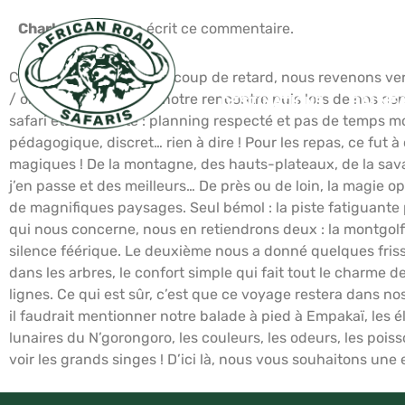
Charles MICHEL
a écrit ce commentaire.
Cher Gautier, Avec beaucoup de retard, nous revenons vers
/ organisation Lors de notre rencontre puis lors de nos c
DESTINATIONS
BALNÉA
safari était parfaite : planning respecté et pas de temps mo
pédagogique, discret… rien à dire ! Pour les repas, ce fut
magiques ! De la montagne, des hauts-plateaux, de la savan
j’en passe et des meilleurs… De près ou de loin, la magie o
de magnifiques paysages. Seul bémol : la piste fatiguante
qui nous concerne, nous en retiendrons deux : la montgolfi
silence féérique. Le deuxième nous a donné quelques friss
dans les arbres, le confort simple qui fait tout le charme d
lignes. Ce qui est sûr, c’est que ce voyage restera dans 
il faudrait mentionner notre balade à pied à Empakaï, les 
lunaires du N’gorongoro, les couleurs, les odeurs, les poi
voir les grands singes ! D’ici là, nous vous souhaitons u