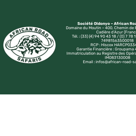
Société Oldonyo – African Ro
Domaine du Moutin – 400, Chemin de 
Cadière d’Azur (Franc
Tél. : (33) (4) 94 90 43 18 / (0) 7 78 1
74981563500018
RCP : Hiscox HARCP033
Garantie Financière : Groupam
Immatriculation au Registre des Opér
IM083130008
Email : infos@african-road-s