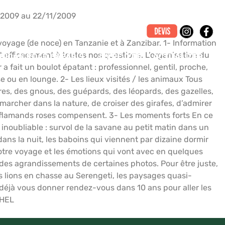
/2009 au 22/11/2009
oyage (de noce) en Tanzanie et à Zanzibar. 1- Information
 efficacement à toutes nos questions. L’organisation du
RICAN ROAD SAFARIS
LIVRE D’OR
ACTUALITÉS
 a fait un boulot épatant : professionnel, gentil, proche,
e ou en lounge. 2- Les lieux visités / les animaux Tous
res, des gnous, des guépards, des léopards, des gazelles,
 marcher dans la nature, de croiser des girafes, d’admirer
es flamands roses compensent. 3- Les moments forts En ce
inoubliable : survol de la savane au petit matin dans un
ns la nuit, les baboins qui viennent par dizaine dormir
er notre voyage et les émotions qui vont avec en quelques
des agrandissements de certaines photos. Pour être juste,
s lions en chasse au Serengeti, les paysages quasi-
t déjà vous donner rendez-vous dans 10 ans pour aller les
CHEL