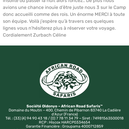
insolite ou passer la nuit alors foncez.. De plus nous
avions une chance inouïe d’être juste nous 3 sur le Camp
donc accueilli comme des rois. Un énorme MERCI à toute
son équipe. Voilà j’espère qu’à travers ces quelques
lignes vous n’hésiterez plus à réserver votre voyage.
Cordialement Zurbach Céline
Société Oldonyo – African Road Safaris™
Domaine du Moutin – 400, Chemin de Pibarnon 83740 La Cadière
d’Azur (France)
Tél. : (33) (4) 94 90 43 18 / (0) 7 78 11 34 79 – Siret : 74981563500018
RCP : Hiscox HARCP0334654
Garantie Financière : Groupama 4000712859