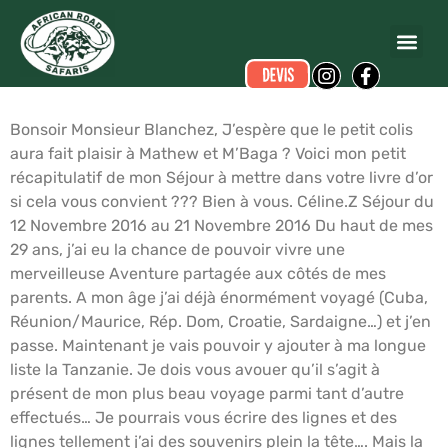
Céline ZURBACH
a écrit ce commentaire.
Dates du voyage :
du 12/11/2016 au 22/11/2016
Bonsoir Monsieur Blanchez, J’espère que le petit colis
aura fait plaisir à Mathew et M’Baga ? Voici mon petit
récapitulatif de mon Séjour à mettre dans votre livre d’or
si cela vous convient ??? Bien à vous. Céline.Z Séjour du
12 Novembre 2016 au 21 Novembre 2016 Du haut de mes
29 ans, j’ai eu la chance de pouvoir vivre une
merveilleuse Aventure partagée aux côtés de mes
parents. A mon âge j’ai déjà énormément voyagé (Cuba,
Réunion/Maurice, Rép. Dom, Croatie, Sardaigne…) et j’en
passe. Maintenant je vais pouvoir y ajouter à ma longue
liste la Tanzanie. Je dois vous avouer qu’il s’agit à
présent de mon plus beau voyage parmi tant d’autre
effectués… Je pourrais vous écrire des lignes et des
lignes tellement j’ai des souvenirs plein la tête…. Mais la