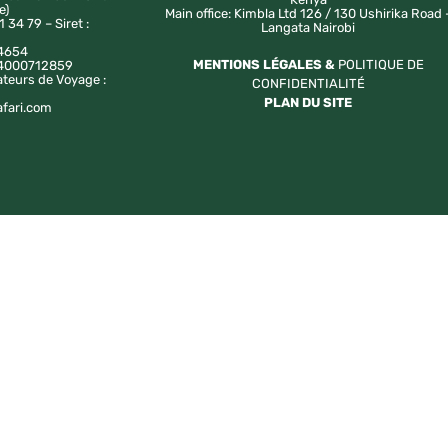
e)
Main office: Kimbla Ltd 126 / 130 Ushirika Road 
1 34 79 – Siret :
Langata Nairobi
4654
MENTIONS LÉGALES &
POLITIQUE DE
a 4000712859
ateurs de Voyage :
CONFIDENTIALITÉ
PLAN DU SITE
afari.com