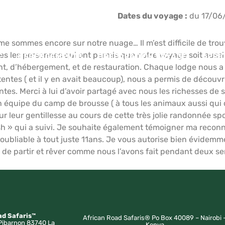
Dates du voyage :
du 17/06
sommes encore sur notre nuage… Il m’est difficile de trouv
es les personnes qui ont permis que notre voyage soit aussi m
E
HÉBERGEMENTS
PRÉPARATION VOYAGE
AFRI
, d’hébergement, et de restauration. Chaque lodge nous a o
entes ( et il y en avait beaucoup), nous a permis de décou
ntes. Merci à lui d’avoir partagé avec nous les richesses de
équipe du camp de brousse ( à tous les animaux aussi qui o
 leur gentillesse au cours de cette très jolie randonnée spo
tish » qui a suivi. Je souhaite également témoigner ma recon
noubliable à tout juste 11ans. Je vous autorise bien évidemme
 de partir et rêver comme nous l’avons fait pendant deux s
ad Safaris™
African Road Safaris® Po Box 40089 – Nairobi 
Pibarnon 83740 La
Kenya