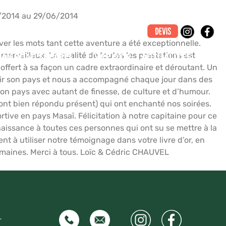
/2014 au 29/06/2014
er les mots tant cette aventure a été exceptionnelle.
erveilleux. La qualité de toutes les prestations est
CAN ROAD SAFARIS
LIVRE D’OR
ACTUALITÉS
ffert à sa façon un cadre extraordinaire et déroutant. Un
vrir son pays et nous a accompagné chaque jour dans des
 son pays avec autant de finesse, de culture et d’humour.
nt bien répondu présent) qui ont enchanté nos soirées.
rtive en pays Masaï. Félicitation à notre capitaine pour ce
naissance à toutes ces personnes qui ont su se mettre à la
nt à utiliser notre témoignage dans votre livre d’or, en
emaines. Merci à tous. Loïc & Cédric CHAUVEL
–