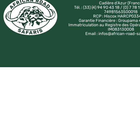
Cadière d’Azur (Franc
Tél. : (33) (4) 94 90 43 18 / (0) 7 78 1
74981563500018
RCP : Hiscox HARCP033
Garantie Financière : Groupam
Immatriculation au Registre des Opér
IM083130008
Email : infos@african-road-s