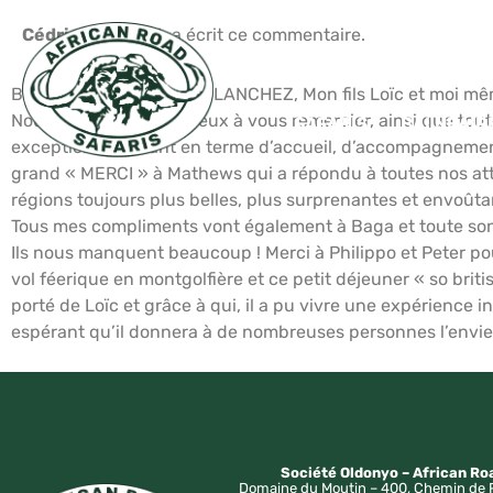
Cédric CHAUVEL
a écrit ce commentaire.
Bonjour Mr et Madame BLANCHEZ, Mon fils Loïc et moi même 
Nous tenons tous les deux à vous remercier, ainsi que tout
SAFARIS
BALNÉAIR
exceptionnelle, tant en terme d’accueil, d’accompagnement
grand « MERCI » à Mathews qui a répondu à toutes nos att
régions toujours plus belles, plus surprenantes et envoûta
Tous mes compliments vont également à Baga et toute son 
Ils nous manquent beaucoup ! Merci à Philippo et Peter pour
vol féerique en montgolfière et ce petit déjeuner « so bri
porté de Loïc et grâce à qui, il a pu vivre une expérience i
espérant qu’il donnera à de nombreuses personnes l’envie
Société Oldonyo – African Ro
Domaine du Moutin – 400, Chemin de 