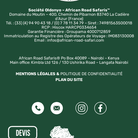
Société Oldonyo – African Road Safaris™
Domaine du Moutin – 400, Chemin de Pibarnon 83740 La Cadière
d’Azur (France)
Tél. : (33) (4) 94 90 43 18 / (0) 7 78 11 34 79 – Siret : 74981563500018
RCP : Hiscox HARCP0334654
Garantie Financière : Groupama 4000712859
Immatriculation au Registre des Opérateurs de Voyage : IM083130008
Email : infos@african-road-safari.com
African Road Safaris® Po Box 40089 – Nairobi – Kenya
Main office: Kimbla Ltd 126 / 130 Ushirika Road – Langata Nairobi
MENTIONS LÉGALES &
POLITIQUE DE CONFIDENTIALITÉ
PLAN DU SITE