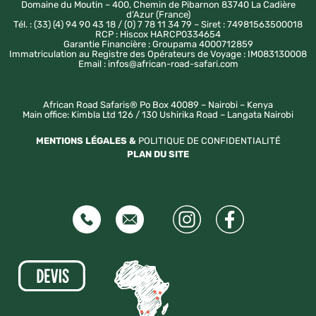
Domaine du Moutin – 400, Chemin de Pibarnon 83740 La Cadière
d’Azur (France)
Tél. : (33) (4) 94 90 43 18 / (0) 7 78 11 34 79 – Siret : 74981563500018
RCP : Hiscox HARCP0334654
Garantie Financière : Groupama 4000712859
Immatriculation au Registre des Opérateurs de Voyage : IM083130008
Email : infos@african-road-safari.com
African Road Safaris® Po Box 40089 – Nairobi – Kenya
Main office: Kimbla Ltd 126 / 130 Ushirika Road – Langata Nairobi
MENTIONS LÉGALES &
POLITIQUE DE CONFIDENTIALITÉ
PLAN DU SITE