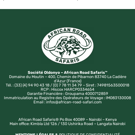
Société Oldonyo – African Road Safaris™
Domaine du Moutin – 400, Chemin de Pibarnon 83740 La Cadière
d’Azur (France)
Tél. : (33) (4) 94 90 43 18 / (0) 7 78 11 34 79 – Siret : 74981563500018
RCP : Hiscox HARCP0334654
Garantie Financière : Groupama 4000712859
Immatriculation au Registre des Opérateurs de Voyage : IM083130008
Email : infos@african-road-safari.com
African Road Safaris® Po Box 40089 – Nairobi – Kenya
Main office: Kimbla Ltd 126 / 130 Ushirika Road – Langata Nairobi
MENTIONS LÉGALES &
POLITIQUE DE CONFIDENTIALITÉ