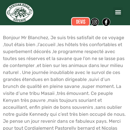
Bernard PASTORELLY
a écrit ce commentaire.
Dates du voyage :
du 11/07/2013 au 18/07/2013
Bonjour Mr Blanchez, Je suis très satisfait de ce voyage
,tout étais bien ,l’accueil ,les hôtels très confortables et
superbement décorés ,le programme respecté avec
toutes ses réserves et la savane que l’on ne se lasse pas
de contempler ,et bien sur les animaux dans leur milieu
naturel . Une journée inoubliable avec le survol de ces
grandes étendues en ballon dirigeable ,suivi d’un
brunch de qualité en pleine savane ,super moment. La
visite d’une tribu Masaii ,très émouvant. Ce peuple
Kenyan très pauvre ,mais toujours souriant et
acceuillant, enfin plein de bons souvenirs ,sans oublier
notre guide Kennedy qui c’est très bien occupé de nous.
Je pense un jour revenir dans ce fabuleux pays. Merci
pour tout Cordialement Pastorelly bernard et Nicolas