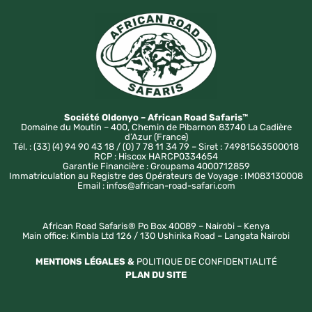
Société Oldonyo – African Road Safaris™
Domaine du Moutin – 400, Chemin de Pibarnon 83740 La Cadière
d’Azur (France)
Tél. : (33) (4) 94 90 43 18 / (0) 7 78 11 34 79 – Siret : 74981563500018
RCP : Hiscox HARCP0334654
Garantie Financière : Groupama 4000712859
Immatriculation au Registre des Opérateurs de Voyage : IM083130008
Email : infos@african-road-safari.com
African Road Safaris® Po Box 40089 – Nairobi – Kenya
Main office: Kimbla Ltd 126 / 130 Ushirika Road – Langata Nairobi
MENTIONS LÉGALES &
POLITIQUE DE CONFIDENTIALITÉ
PLAN DU SITE