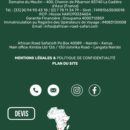
Domaine du Moutin – 400, Chemin de Pibarnon 83740 La Cadière
d’Azur (France)
Tél. : (33) (4) 94 90 43 18 / (0) 7 78 11 34 79 – Siret : 74981563500018
RCP : Hiscox HARCP0334654
Garantie Financière : Groupama 4000712859
Immatriculation au Registre des Opérateurs de Voyage : IM083130008
Email : infos@african-road-safari.com
African Road Safaris® Po Box 40089 – Nairobi – Kenya
Main office: Kimbla Ltd 126 / 130 Ushirika Road – Langata Nairobi
MENTIONS LÉGALES &
POLITIQUE DE CONFIDENTIALITÉ
PLAN DU SITE