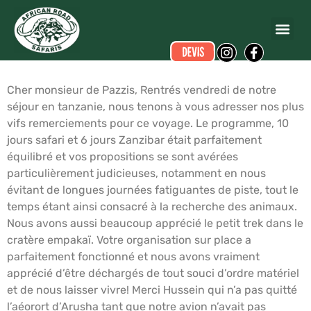
Bernard CHIRI
a écrit ce commentaire.
Dates du voyage :
du 03/10/2007 au 19/10/2007
Cher monsieur de Pazzis, Rentrés vendredi de notre
séjour en tanzanie, nous tenons à vous adresser nos plus
vifs remerciements pour ce voyage. Le programme, 10
jours safari et 6 jours Zanzibar était parfaitement
équilibré et vos propositions se sont avérées
particulièrement judicieuses, notamment en nous
évitant de longues journées fatiguantes de piste, tout le
temps étant ainsi consacré à la recherche des animaux.
Nous avons aussi beaucoup apprécié le petit trek dans le
cratère empakaï. Votre organisation sur place a
parfaitement fonctionné et nous avons vraiment
apprécié d’être déchargés de tout souci d’ordre matériel
et de nous laisser vivre! Merci Hussein qui n’a pas quitté
l’aéorort d’Arusha tant que notre avion n’avait pas