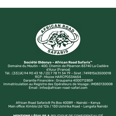
Société Oldonyo – African Road Safaris™
Domaine du Moutin – 400, Chemin de Pibarnon 83740 La Cadière
d’Azur (France)
Tél. : (33) (4) 94 90 43 18 / (0) 7 78 11 34 79 – Siret : 74981563500018
RCP : Hiscox HARCP0334654
Garantie Financière : Groupama 4000712859
Immatriculation au Registre des Opérateurs de Voyage : IM083130008
Email : infos@african-road-safari.com
African Road Safaris® Po Box 40089 – Nairobi – Kenya
Main office: Kimbla Ltd 126 / 130 Ushirika Road – Langata Nairobi
MENTIONS LÉGALES &
POLITIQUE DE CONFIDENTIALITÉ