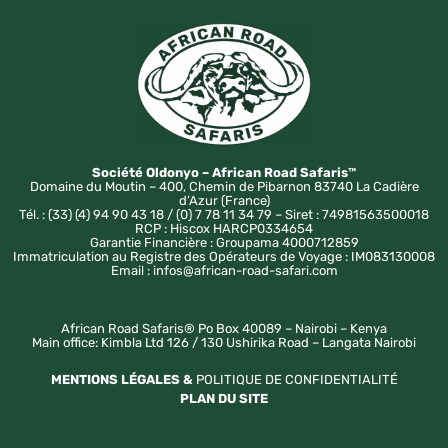
Société Oldonyo – African Road Safaris™
Domaine du Moutin – 400, Chemin de Pibarnon 83740 La Cadière
d’Azur (France)
Tél. : (33) (4) 94 90 43 18 / (0) 7 78 11 34 79 – Siret : 74981563500018
RCP : Hiscox HARCP0334654
Garantie Financière : Groupama 4000712859
Immatriculation au Registre des Opérateurs de Voyage : IM083130008
Email : infos@african-road-safari.com
African Road Safaris® Po Box 40089 – Nairobi – Kenya
Main office: Kimbla Ltd 126 / 130 Ushirika Road – Langata Nairobi
MENTIONS LÉGALES &
POLITIQUE DE CONFIDENTIALITÉ
PLAN DU SITE