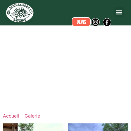
Camps
de
brousse
Accueil
»
Galerie
»
Camps de brousse