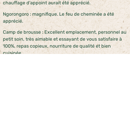
chauffage d’appoint aurait été apprécié.
Ngorongoro : magnifique. Le feu de cheminée a été
apprécié.
Camp de brousse : Excellent emplacement, personnel au
petit soin, très aimable et essayant de vous satisfaire à
100%, repas copieux, nourriture de qualité et bien
cuisinée
Circuit : itinéraire bien fait, de nombreux animaux. A
répondu à nos attentes.
Voiture nettoyée tous les jours, glacière bien remplie.
Difficulté pour ouvrir et fermer une vitre à cause du
sable.
Merci beaucoup !
Bet F Pomeau