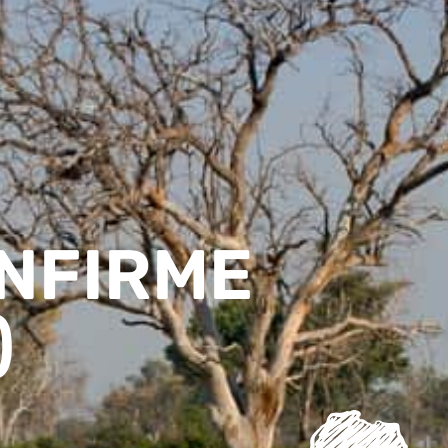
ONFIRME
)